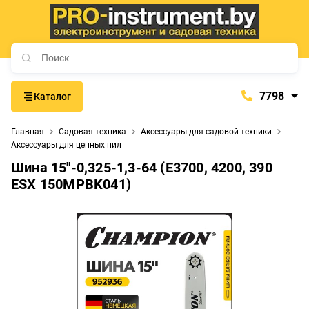
7798
Каталог
7798
Главная
Садовая техника
Аксессуары для садовой техники
+375 (29) 657-77-98
Аксессуары для цепных пил
+375 (29) 765-57-74
Шина 15"-0,325-1,3-64 (Е3700, 4200, 390
ESX 150MPBK041)
proinstrument-minsk@mail.ru
с 9:00 до 21:00
Будние дни:
с 9:00 до 20:00
Выходные дни: