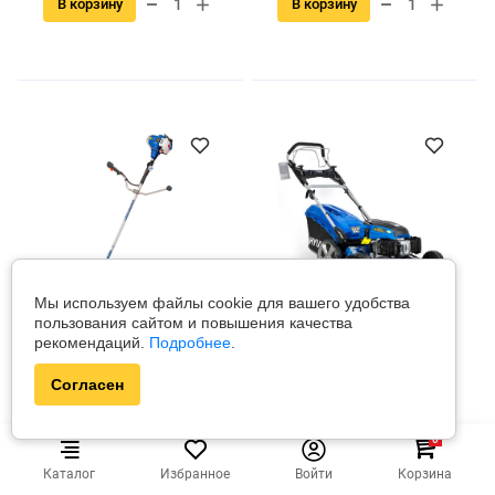
В корзину
В корзину
Мы используем файлы cookie для вашего удобства
пользования сайтом и повышения качества
H143PROHY
L5154S
рекомендаций.
Подробнее
.
В наличии
HYUNDAI
В наличии
HYUNDAI
Триммер бензиновый
Газонокосилка
Согласен
HYUNDAI H 143 PRO
бензиновая HYUNDAI
L5154S
0
Цена за штуку
Цена за штуку
Каталог
Избранное
Войти
Корзина
794.00 руб
1 777.00 руб