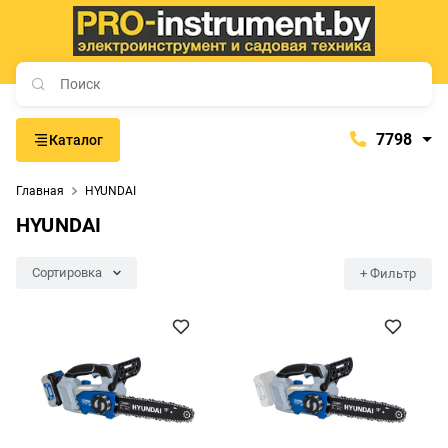
7798
Каталог
7798
Главная
HYUNDAI
+375 (29) 657-77-98
HYUNDAI
+375 (29) 765-57-74
proinstrument-minsk@mail.ru
Сортировка
+ Фильтр
с 9:00 до 21:00
Будние дни:
с 9:00 до 20:00
Выходные дни: