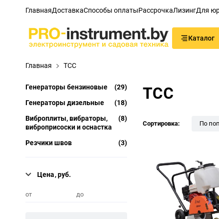
Главная
Доставка
Способы оплаты
Рассрочка
Лизинг
Для юр
Каталог
Главная
ТСС
Генераторы бензиновые
(29)
ТСС
Генераторы дизельные
(18)
Виброплиты, вибраторы,
(8)
Сортировка:
По по
виброприсоски и оснастка
Резчики швов
(3)
Цена, руб.
от
до