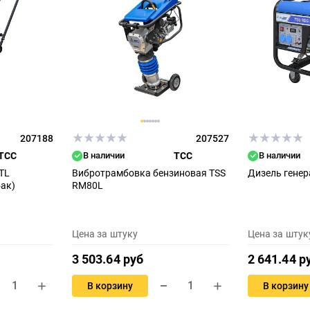
207188
207527
ТСС
В наличии
ТСС
В наличии
TL
Вибротрамбовка бензиновая TSS
Дизель генер
ак)
RM80L
Цена за штуку
Цена за штук
3 503.64 руб
2 641.44 р
В корзину
В корзину