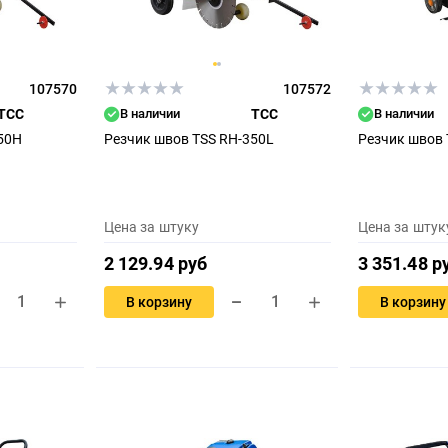
107570
107572
ТСС
В наличии
ТСС
В наличии
50H
Резчик швов TSS RH-350L
Резчик швов 
Цена за штуку
Цена за штук
2 129.94 руб
3 351.48 р
В корзину
В корзину