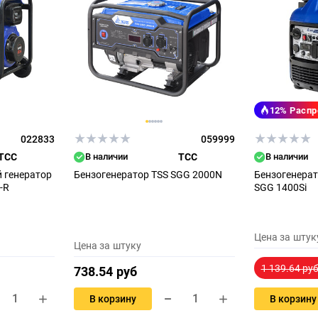
12%
Расп
022833
059999
ТСС
В наличии
ТСС
В наличии
 генератор
Бензогенератор TSS SGG 2000N
Бензогенера
-R
SGG 1400Si
Цена за штук
Цена за штуку
1 139.64 ру
738.54 руб
В корзину
В корзину