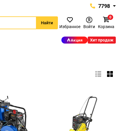
7798
0
7798
Найти
+375 (29) 657-77-98
Избранное
Войти
Корзина
+375 (29) 765-57-74
Хит продаж
Акция
proinstrument-minsk@mail.ru
с 9:00 до 21:00
Будние дни:
с 9:00 до 20:00
Выходные дни: