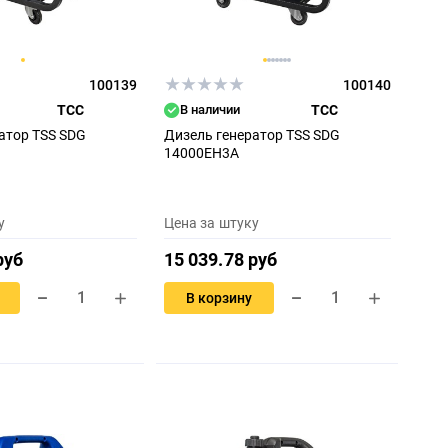
100139
100140
ТСС
В наличии
ТСС
атор TSS SDG
Дизель генератор TSS SDG
14000EH3A
у
Цена за штуку
руб
15 039.78 руб
В корзину