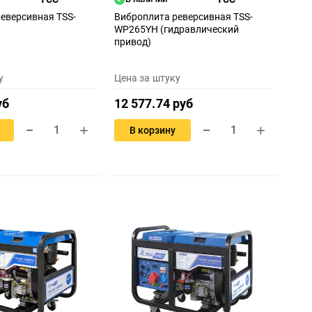
еверсивная TSS-
Виброплита реверсивная TSS-
WP265YH (гидравлический
привод)
у
Цена за штуку
уб
12 577.74 руб
В корзину