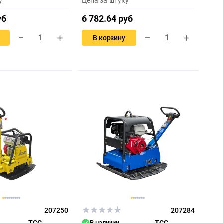
у
Цена за штуку
уб
6 782.64 руб
В корзину
207250
207284
ТСС
В наличии
ТСС