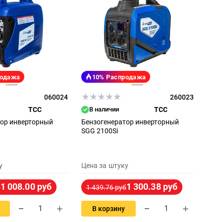
родажа
10%
Распродажа
060024
260023
ТСС
В наличии
ТСС
тор инверторный
Бензогенератор инверторный
SGG 2100Si
у
Цена за штуку
1 008.00 руб
1 300.38 руб
б
1 439.76 руб
В корзину