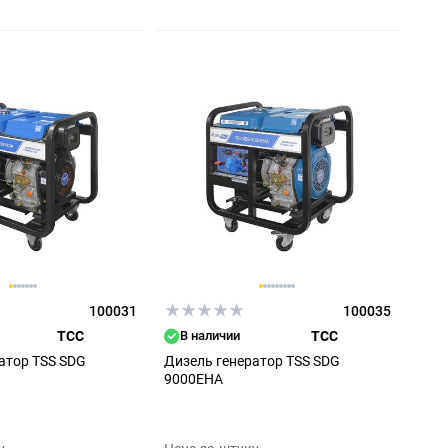
100031
100035
ТСС
В наличии
ТСС
атор TSS SDG
Дизель генератор TSS SDG
9000EHA