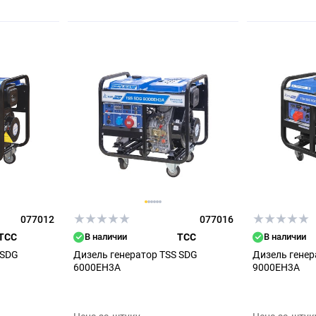
077012
077016
ТСС
В наличии
ТСС
В наличии
 SDG
Дизель генератор TSS SDG
Дизель генер
6000EH3A
9000EH3A