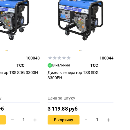
100043
100044
ТСС
В наличии
ТСС
атор TSS SDG 3300H
Дизель генератор TSS SDG
3300EH
у
Цена за штуку
уб
3 119.88 руб
В корзину