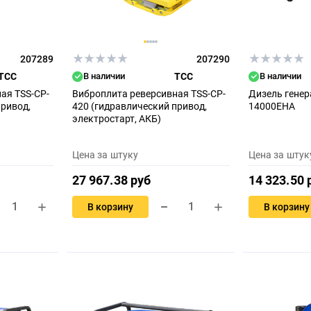
207289
207290
ТСС
В наличии
ТСС
В наличии
ая TSS-CP-
Виброплита реверсивная TSS-CP-
Дизель генер
привод,
420 (гидравлический привод,
14000EHA
электростарт, АКБ)
Цена за штуку
Цена за штук
27 967.38 руб
14 323.50 
В корзину
В корзину