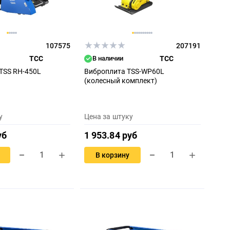
107575
207191
ТСС
В наличии
ТСС
TSS RH-450L
Виброплита TSS-WP60L
(колесный комплект)
у
Цена за штуку
уб
1 953.84 руб
В корзину