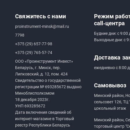
Свяжитесь с нами
Режим рабо
call‑центра
proinstrument-minsk@mail.ru
Будние дни: с 9:00 
7798
Выходные дни: с 9:
+375 (29) 657-77-98
+375 (29) 765-57-74
Доставка за
ООО «Проинструмент Инвест»
Беларусь, г. Минск, пер.
ежедневно с 8:00 д
Липковский, д. 12, пом. 424
Свидетельство о государственной
Самовывоз
регистрации №
693285672
выдано
Миноблисполкомом
Минский район, Н
18 декабря 2023г.
сельсовет 126, ТЦ 
УНП
693285672
цокольный этаж
Дата включения сведений об
интернет-магазине в Торговый
Минский район, Сен
реестр Республики Беларусь
торговый центр "С