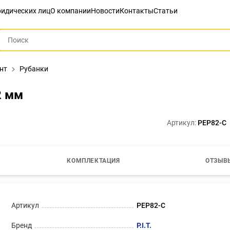
идических лиц
О компании
Новости
Контакты
Статьи
нт
Рубанки
2 мм
Артикул:
PEP82-C
КОМПЛЕКТАЦИЯ
ОТЗЫВЫ
Артикул
PEP82-C
Бренд
P.I.T.