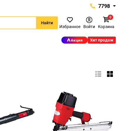
7798
0
7798
Найти
+375 (29) 657-77-98
Избранное
Войти
Корзина
+375 (29) 765-57-74
Хит продаж
Акция
proinstrument-minsk@mail.ru
с 9:00 до 21:00
Будние дни:
с 9:00 до 20:00
Выходные дни: