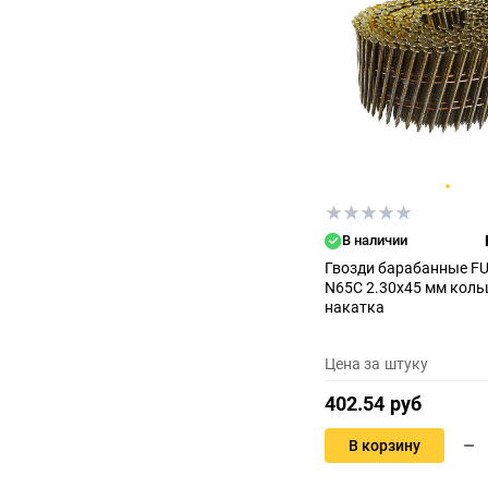
В наличии
Гвозди барабанные F
N65C 2.30x45 мм коль
накатка
Цена за штуку
402.54 руб
В корзину