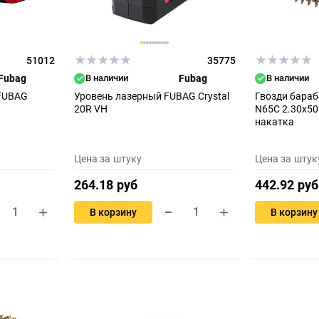
51012
35775
Fubag
В наличии
Fubag
В наличии
 FUBAG
Уровень лазерный FUBAG Crystal
Гвозди бара
20R VH
N65C 2.30x50
накатка
Цена за штуку
Цена за штук
264.18 руб
442.92 руб
В корзину
В корзину