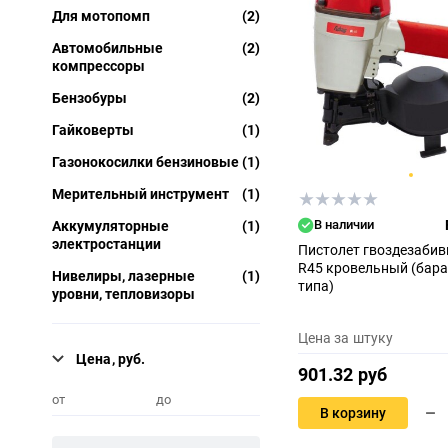
Для мотопомп
(2)
Автомобильные
(2)
компрессоры
Бензобуры
(2)
Гайковерты
(1)
Газонокосилки бензиновые
(1)
Мерительный инструмент
(1)
В наличии
Аккумуляторные
(1)
электростанции
Пистолет гвоздезаби
R45 кровельный (бар
Нивелиры, лазерные
(1)
типа)
уровни, тепловизоры
Цена за штуку
Цена, руб.
901.32 руб
от
до
В корзину