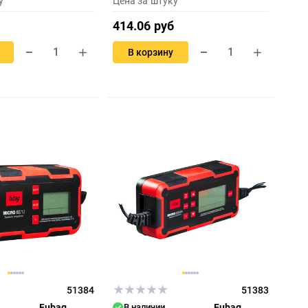
у
Цена за штуку
414.06 руб
В корзину
51384
51383
Fubag
В наличии
Fubag