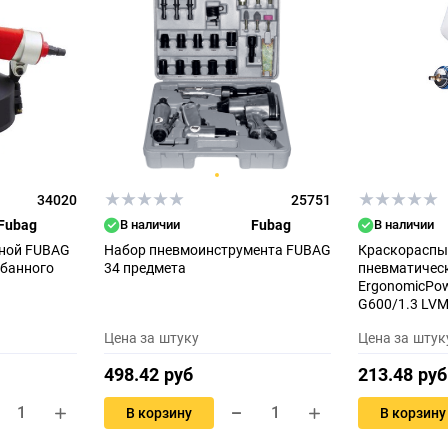
34020
25751
Fubag
В наличии
Fubag
В наличии
вной FUBAG
Набор пневмоинструмента FUBAG
Краскораспы
абанного
34 предмета
пневматичес
ErgonomicPo
G600/1.3 LV
Цена за штуку
Цена за штук
498.42 руб
213.48 руб
В корзину
В корзину