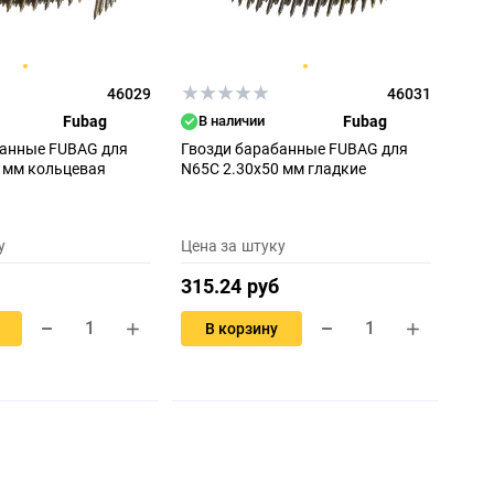
46029
46031
Fubag
В наличии
Fubag
банные FUBAG для
Гвозди барабанные FUBAG для
 мм кольцевая
N65C 2.30x50 мм гладкие
у
Цена за штуку
315.24 руб
В корзину