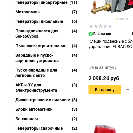
Генераторы инверторные
(11)
Мотопомпы
(7)
Генераторы дизельные
(6)
Принадлежности для
(4)
В наличии
бензобуров
Клещи подвесные с б
Пылесосы строительные
(4)
управления FUBAG SG 
Зарядные и пуско-
(4)
зарядные устройства
Цена за штуку
Пуско-зарядные для
(4)
легковых авто
2 098.26 руб
АКБ и ЗУ для
(3)
В корзину
электроинструмента
Диски отрезные и пильные
(3)
Блоки автоматики
(3)
Бензопилы
(2)
Генераторы сварочные
(2)