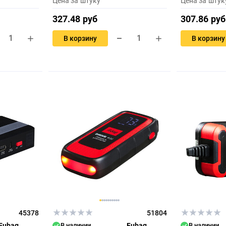
Цена за штуку
Цена за штук
327.48 руб
307.86 руб
В корзину
В корзину
45378
51804
Fubag
В наличии
Fubag
В наличии