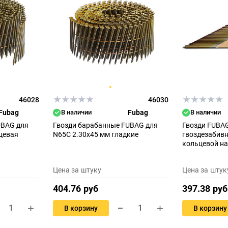
46028
46030
Fubag
В наличии
Fubag
В наличии
UBAG для
Гвозди барабанные FUBAG для
Гвозди FUBAG
цевая
N65C 2.30x45 мм гладкие
гвоздезабивн
кольцевой н
Цена за штуку
Цена за штук
404.76 руб
397.38 руб
В корзину
В корзину