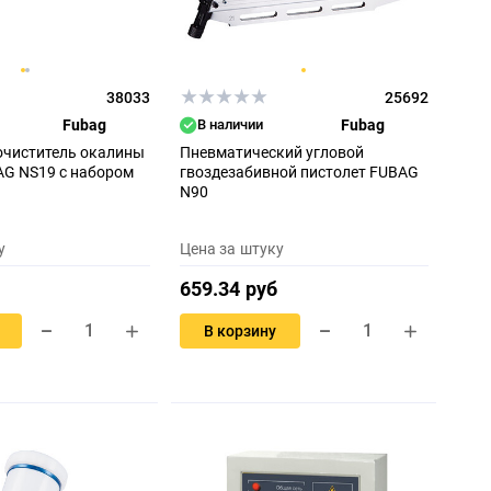
38033
25692
Fubag
В наличии
Fubag
очиститель окалины
Пневматический угловой
AG NS19 с набором
гвоздезабивной пистолет FUBAG
N90
у
Цена за штуку
659.34 руб
В корзину