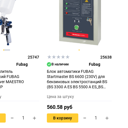
25747
25638
Fubag
В наличии
Fubag
литель
Блок автоматики FUBAG
кий FUBAG
Startmaster BS 6600 (230V) для
wer MAESTRO
бензиновых электростанций BS
MP
(BS 3300 A ES BS 5500 A ES_BS
6600 A ES_BS 7500 A ES)
у
Цена за штуку
560.58 руб
В корзину