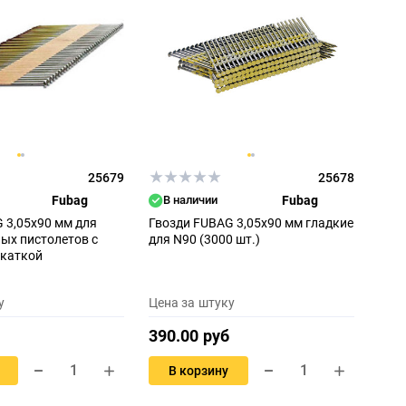
25679
25678
Fubag
В наличии
Fubag
 3,05х90 мм для
Гвозди FUBAG 3,05х90 мм гладкие
ых пистолетов с
для N90 (3000 шт.)
акаткой
у
Цена за штуку
390.00 руб
В корзину