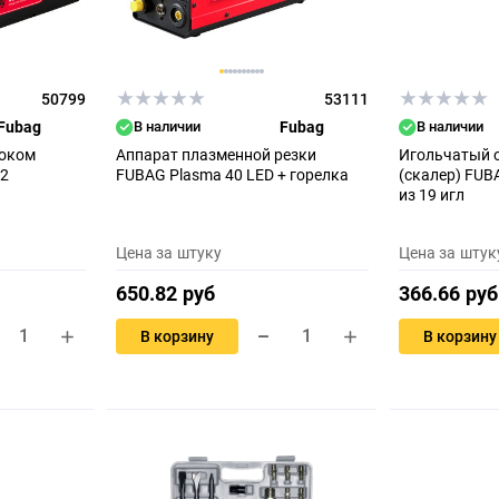
50799
53111
Fubag
В наличии
Fubag
В наличии
локом
Аппарат плазменной резки
Игольчатый 
2
FUBAG Plasma 40 LED + горелка
(скалер) FUB
из 19 игл
Цена за штуку
Цена за штук
650.82 руб
366.66 руб
В корзину
В корзину