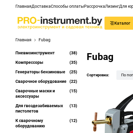
Главная
Доставка
Способы оплаты
Рассрочка
Лизинг
Для юр
Каталог
Главная
Fubag
Пневмоинструмент
(38)
Fubag
Компрессоры
(35)
Генераторы бензиновые
(25)
Сортировка:
По по
Сварочное оборудование
(22)
Сварочные маски и
(15)
аксессуары
Для гвоздезабиваемых
(13)
пистолетов
К сварочному
(12)
оборудованию