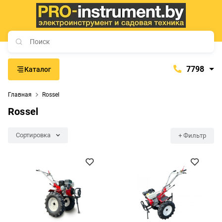
7798
Каталог
7798
Главная
Rossel
+375 (29) 657-77-98
Rossel
+375 (29) 765-57-74
proinstrument-minsk@mail.ru
Сортировка
+ Фильтр
с 9:00 до 21:00
Будние дни:
с 9:00 до 20:00
Выходные дни: