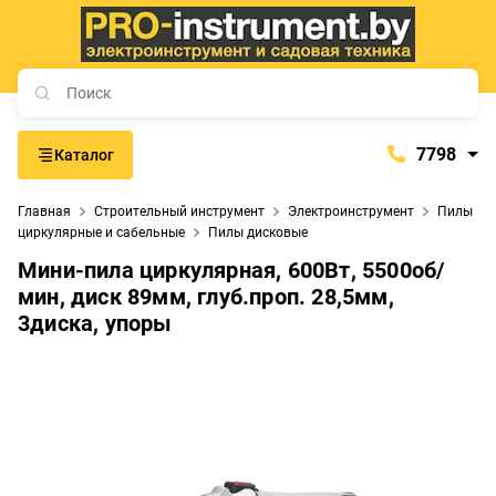
7798
Каталог
7798
Главная
Строительный инструмент
Электроинструмент
Пилы
+375 (29) 657-77-98
циркулярные и сабельные
Пилы дисковые
+375 (29) 765-57-74
Мини-пила циркулярная, 600Вт, 5500об/
proinstrument-minsk@mail.ru
мин, диск 89мм, глуб.проп. 28,5мм,
3диска, упоры
с 9:00 до 21:00
Будние дни:
с 9:00 до 20:00
Выходные дни: