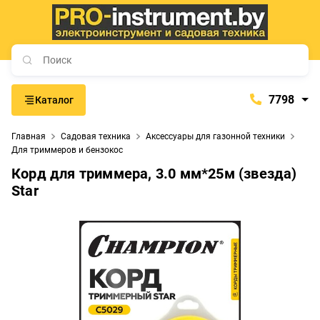
7798
Каталог
7798
Главная
Садовая техника
Аксессуары для газонной техники
+375 (29) 657-77-98
Для триммеров и бензокос
+375 (29) 765-57-74
Корд для триммера, 3.0 мм*25м (звезда)
Star
proinstrument-minsk@mail.ru
с 9:00 до 21:00
Будние дни:
с 9:00 до 20:00
Выходные дни: