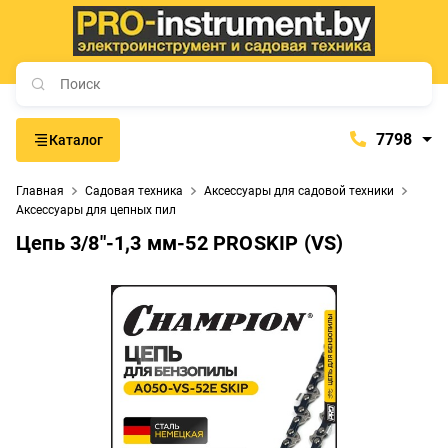
7798
Каталог
7798
Главная
Садовая техника
Аксессуары для садовой техники
+375 (29) 657-77-98
Аксессуары для цепных пил
+375 (29) 765-57-74
Цепь 3/8"-1,3 мм-52 PROSKIP (VS)
proinstrument-minsk@mail.ru
с 9:00 до 21:00
Будние дни:
с 9:00 до 20:00
Выходные дни: