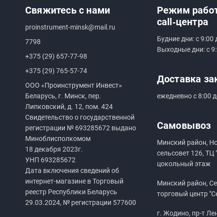
Свяжитесь с нами
Режим рабо
call‑центра
proinstrument-minsk@mail.ru
Будние дни: с 9:00 
7798
Выходные дни: с 9:
+375 (29) 657-77-98
+375 (29) 765-57-74
Доставка за
ООО «Проинструмент Инвест»
Беларусь, г. Минск, пер.
ежедневно с 8:00 д
Липковский, д. 12, пом. 424
Свидетельство о государственной
Самовывоз
регистрации №
693285672
выдано
Миноблисполкомом
Минский район, Н
18 декабря 2023г.
сельсовет 126, ТЦ 
УНП
693285672
цокольный этаж
Дата включения сведений об
интернет-магазине в Торговый
Минский район, Сен
реестр Республики Беларусь
торговый центр "С
29.03.2024, № регистрации 577600
г. Жодино, пр-т Ле