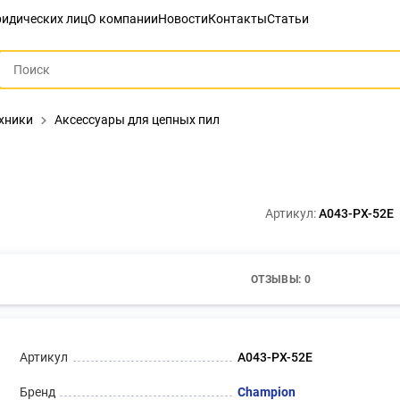
идических лиц
О компании
Новости
Контакты
Статьи
ехники
Аксессуары для цепных пил
Артикул:
A043-PX-52E
ОТЗЫВЫ: 0
Артикул
A043-PX-52E
Бренд
Champion