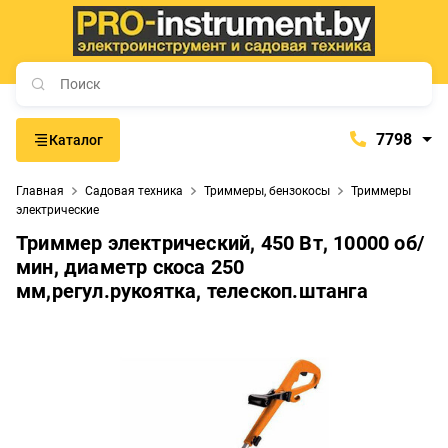
7798
Каталог
7798
Главная
Садовая техника
Триммеры, бензокосы
Триммеры
+375 (29) 657-77-98
электрические
+375 (29) 765-57-74
Триммер электрический, 450 Вт, 10000 об/
мин, диаметр скоса 250
proinstrument-minsk@mail.ru
мм,регул.рукоятка, телескоп.штанга
с 9:00 до 21:00
Будние дни:
с 9:00 до 20:00
Выходные дни: