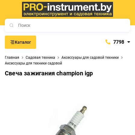
7798
Каталог
7798
Главная
Садовая техника
Аксессуары для садовой техники
+375 (29) 657-77-98
Аксессуары для техники садовой
+375 (29) 765-57-74
Свеча зажигания champion igp
proinstrument-minsk@mail.ru
с 9:00 до 21:00
Будние дни:
с 9:00 до 20:00
Выходные дни: