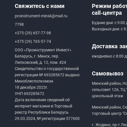
Свяжитесь с нами
Режим рабо
call‑центра
proinstrument-minsk@mail.ru
Будние дни: с 9:00 
7798
Выходные дни: с 9:
+375 (29) 657-77-98
+375 (29) 765-57-74
Доставка за
ООО «Проинструмент Инвест»
Беларусь, г. Минск, пер.
ежедневно с 8:00 д
Липковский, д. 12, пом. 424
Свидетельство о государственной
Самовывоз
регистрации №
693285672
выдано
Миноблисполкомом
Минский район, Н
18 декабря 2023г.
сельсовет 126, ТЦ 
УНП
693285672
цокольный этаж
Дата включения сведений об
интернет-магазине в Торговый
Минский район, Сен
реестр Республики Беларусь
торговый центр "С
29.03.2024, № регистрации 577600
г. Жодино, пр-т Ле