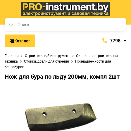
7798
Каталог
7798
Главная
Строительный инструмент
Силовая и строительная
+375 (29) 657-77-98
техника
Стойки, дрели для бурения
Принадлежности для
бензобуров
+375 (29) 765-57-74
Нож для бура по льду 200мм, компл 2шт
proinstrument-minsk@mail.ru
с 9:00 до 21:00
Будние дни:
с 9:00 до 20:00
Выходные дни: