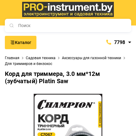
7798
Каталог
7798
Главная
Садовая техника
Аксессуары для газонной техники
+375 (29) 657-77-98
Для триммеров и бензокос
+375 (29) 765-57-74
Корд для триммера, 3.0 мм*12м
(зубчатый) Platin Saw
proinstrument-minsk@mail.ru
с 9:00 до 21:00
Будние дни:
с 9:00 до 20:00
Выходные дни: