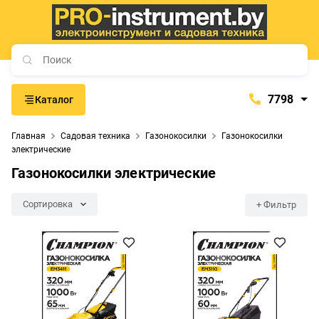
7798
Каталог
7798
Главная
Садовая техника
Газонокосилки
Газонокосилки
+375 (29) 657-77-98
электрические
+375 (29) 765-57-74
Газонокосилки электрические
proinstrument-minsk@mail.ru
Сортировка
+ Фильтр
с 9:00 до 21:00
Будние дни:
с 9:00 до 20:00
Выходные дни: