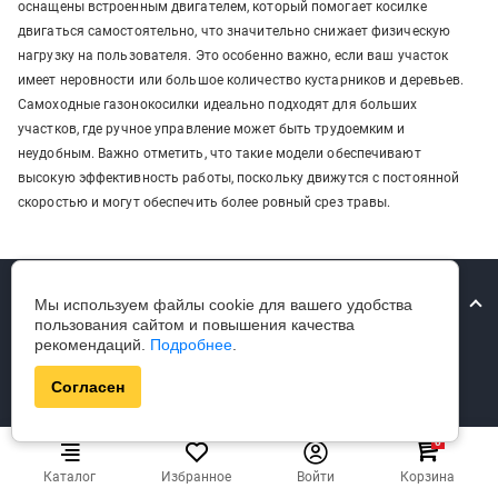
оснащены встроенным двигателем, который помогает косилке
двигаться самостоятельно, что значительно снижает физическую
нагрузку на пользователя. Это особенно важно, если ваш участок
имеет неровности или большое количество кустарников и деревьев.
Самоходные газонокосилки идеально подходят для больших
участков, где ручное управление может быть трудоемким и
неудобным. Важно отметить, что такие модели обеспечивают
высокую эффективность работы, поскольку движутся с постоянной
скоростью и могут обеспечить более ровный срез травы.
Свяжитесь с нами
Мы используем файлы cookie для вашего удобства
пользования сайтом и повышения качества
proinstrument-minsk@mail.ru
рекомендаций.
Подробнее
.
7798
Согласен
+375 (29) 657-77-98
+375 (29) 765-57-74
0
ООО «Проинструмент Инвест» Беларусь, г. Минск, пер.
Каталог
Избранное
Войти
Корзина