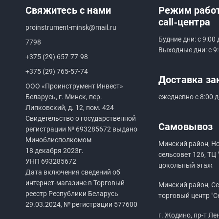
Свяжитесь с нами
Режим рабо
call‑центра
proinstrument-minsk@mail.ru
Будние дни: с 9:00 
7798
Выходные дни: с 9:
+375 (29) 657-77-98
+375 (29) 765-57-74
Доставка за
ООО «Проинструмент Инвест»
Беларусь, г. Минск, пер.
ежедневно с 8:00 д
Липковский, д. 12, пом. 424
Свидетельство о государственной
Самовывоз
регистрации №
693285672
выдано
Миноблисполкомом
Минский район, Н
18 декабря 2023г.
сельсовет 126, ТЦ 
УНП
693285672
цокольный этаж
Дата включения сведений об
интернет-магазине в Торговый
Минский район, Сен
реестр Республики Беларусь
торговый центр "С
29.03.2024, № регистрации 577600
г. Жодино, пр-т Ле