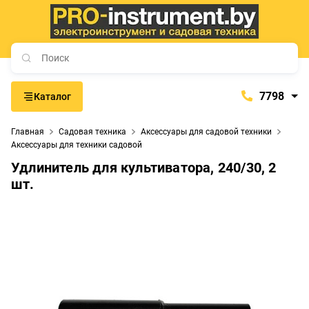
7798
Каталог
7798
Главная
Садовая техника
Аксессуары для садовой техники
+375 (29) 657-77-98
Аксессуары для техники садовой
+375 (29) 765-57-74
Удлинитель для культиватора, 240/30, 2
шт.
proinstrument-minsk@mail.ru
с 9:00 до 21:00
Будние дни:
с 9:00 до 20:00
Выходные дни: