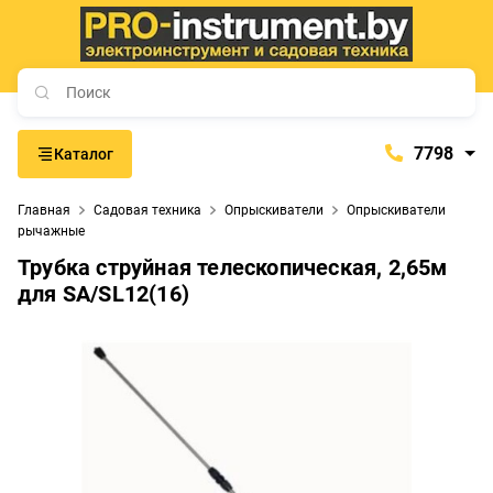
7798
Каталог
7798
Главная
Садовая техника
Опрыскиватели
Опрыскиватели
+375 (29) 657-77-98
рычажные
+375 (29) 765-57-74
Трубка струйная телескопическая, 2,65м
для SA/SL12(16)
proinstrument-minsk@mail.ru
с 9:00 до 21:00
Будние дни:
с 9:00 до 20:00
Выходные дни: