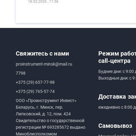
18.02.2026 , 11:56
Свяжитесь с нами
Режим рабо
call‑центра
proinstrument-minsk@mail.ru
Будние дни: с 9:00 
7798
Выходные дни: с 9:
+375 (29) 657-77-98
+375 (29) 765-57-74
Доставка за
ООО «Проинструмент Инвест»
Беларусь, г. Минск, пер.
ежедневно с 8:00 д
Липковский, д. 12, пом. 424
Свидетельство о государственной
Самовывоз
регистрации №
693285672
выдано
Миноблисполкомом