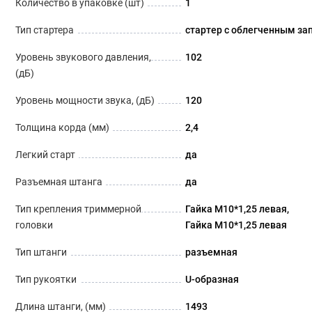
Количество в упаковке (шт)
1
Тип стартера
стартер с облегченным за
Уровень звукового давления,
102
(дБ)
Уровень мощности звука, (дБ)
120
Толщина корда (мм)
2,4
Легкий старт
да
Разъемная штанга
да
Тип крепления триммерной
Гайка М10*1,25 левая
головки
Гайка М10*1,25 левая
Тип штанги
разъемная
Тип рукоятки
U-образная
Длина штанги, (мм)
1493