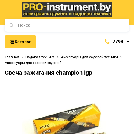
7798
Каталог
7798
Главная
Садовая техника
Аксессуары для садовой техники
+375 (29) 657-77-98
Аксессуары для техники садовой
+375 (29) 765-57-74
Свеча зажигания champion igp
proinstrument-minsk@mail.ru
с 9:00 до 21:00
Будние дни:
с 9:00 до 20:00
Выходные дни: