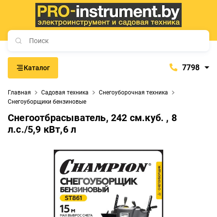
7798
Каталог
7798
Главная
Садовая техника
Снегоуборочная техника
+375 (29) 657-77-98
Снегоуборщики бензиновые
+375 (29) 765-57-74
Снегоотбрасыватель, 242 см.куб. , 8
л.с./5,9 кВт,6 л
proinstrument-minsk@mail.ru
с 9:00 до 21:00
Будние дни:
с 9:00 до 20:00
Выходные дни: