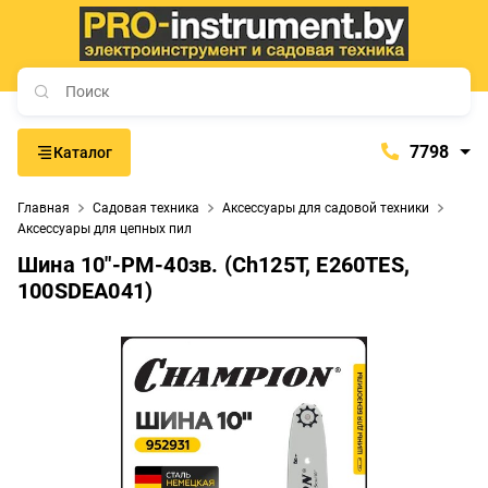
7798
Каталог
7798
Главная
Садовая техника
Аксессуары для садовой техники
+375 (29) 657-77-98
Аксессуары для цепных пил
+375 (29) 765-57-74
Шина 10"-РМ-40зв. (Ch125T, E260TES,
100SDEA041)
proinstrument-minsk@mail.ru
с 9:00 до 21:00
Будние дни:
с 9:00 до 20:00
Выходные дни: