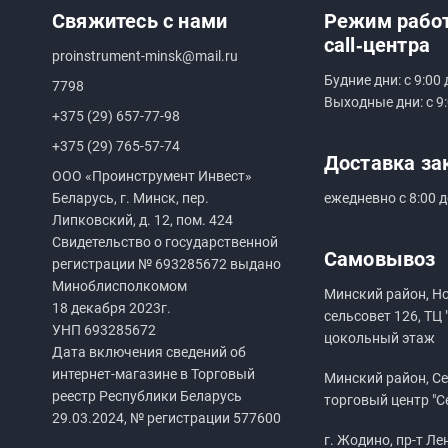
Свяжитесь с нами
Режим рабо
call‑центра
proinstrument-minsk@mail.ru
Будние дни: с 9:00 
7798
Выходные дни: с 9:
+375 (29) 657-77-98
+375 (29) 765-57-74
Доставка за
ООО «Проинструмент Инвест»
Беларусь, г. Минск, пер.
ежедневно с 8:00 д
Липковский, д. 12, пом. 424
Свидетельство о государственной
Самовывоз
регистрации №
693285672
выдано
Миноблисполкомом
Минский район, Н
18 декабря 2023г.
сельсовет 126, ТЦ 
УНП
693285672
цокольный этаж
Дата включения сведений об
интернет-магазине в Торговый
Минский район, Сен
реестр Республики Беларусь
торговый центр "С
29.03.2024, № регистрации 577600
г. Жодино, пр-т Ле