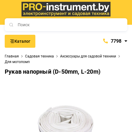
7798
Каталог
7798
Главная
Садовая техника
Аксессуары для садовой техники
+375 (29) 657-77-98
Для мотопомп
+375 (29) 765-57-74
Рукав напорный (D-50mm, L-20m)
proinstrument-minsk@mail.ru
с 9:00 до 21:00
Будние дни:
с 9:00 до 20:00
Выходные дни: