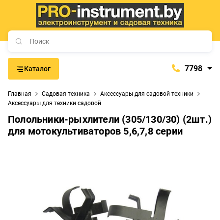
7798
Каталог
7798
Главная
Садовая техника
Аксессуары для садовой техники
+375 (29) 657-77-98
Аксессуары для техники садовой
+375 (29) 765-57-74
Полольники-рыхлители (305/130/30) (2шт.)
для мотокультиваторов 5,6,7,8 серии
proinstrument-minsk@mail.ru
с 9:00 до 21:00
Будние дни:
с 9:00 до 20:00
Выходные дни: