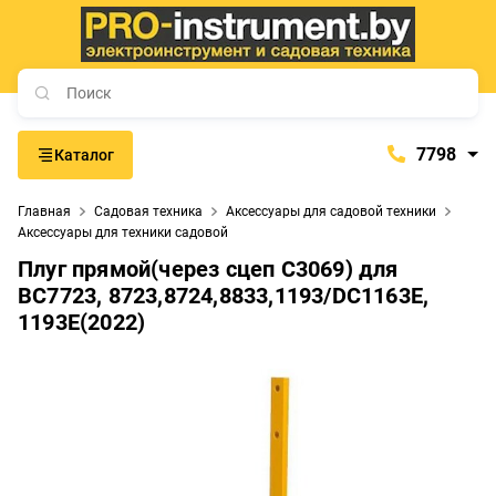
7798
Каталог
7798
Главная
Садовая техника
Аксессуары для садовой техники
+375 (29) 657-77-98
Аксессуары для техники садовой
+375 (29) 765-57-74
Плуг прямой(через сцеп C3069) для
BC7723, 8723,8724,8833,1193/DC1163E,
proinstrument-minsk@mail.ru
1193E(2022)
с 9:00 до 21:00
Будние дни:
с 9:00 до 20:00
Выходные дни: