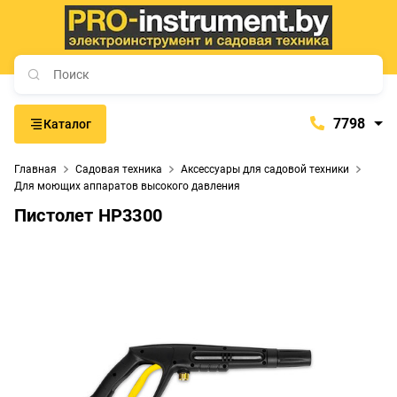
7798
Каталог
7798
Главная
Садовая техника
Аксессуары для садовой техники
+375 (29) 657-77-98
Для моющих аппаратов высокого давления
+375 (29) 765-57-74
Пистолет HP3300
proinstrument-minsk@mail.ru
с 9:00 до 21:00
Будние дни:
с 9:00 до 20:00
Выходные дни: