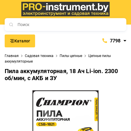
7798
Каталог
7798
Главная
Садовая техника
Пилы цепные
Цепные пилы
+375 (29) 657-77-98
аккумуляторные
+375 (29) 765-57-74
Пила аккумуляторная, 18 Ач Li-ion. 2300
об/мин, c АКБ и ЗУ
proinstrument-minsk@mail.ru
с 9:00 до 21:00
Будние дни:
с 9:00 до 20:00
Выходные дни: