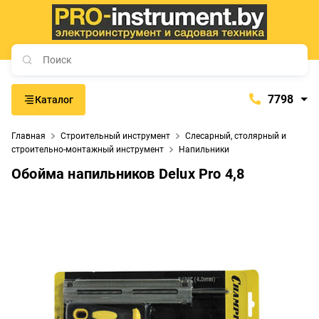
7798
Каталог
7798
Главная
Строительный инструмент
Слесарный, столярный и
+375 (29) 657-77-98
строительно-монтажный инструмент
Напильники
+375 (29) 765-57-74
Обойма напильников Delux Pro 4,8
proinstrument-minsk@mail.ru
с 9:00 до 21:00
Будние дни:
с 9:00 до 20:00
Выходные дни: