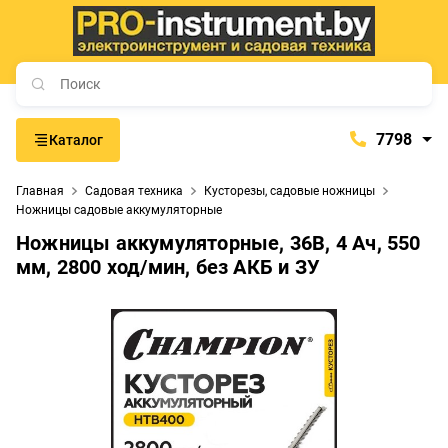
7798
Каталог
7798
Главная
Садовая техника
Кусторезы, садовые ножницы
+375 (29) 657-77-98
Ножницы садовые аккумуляторные
+375 (29) 765-57-74
Ножницы аккумуляторные, 36В, 4 Ач, 550
мм, 2800 ход/мин, без АКБ и ЗУ
proinstrument-minsk@mail.ru
с 9:00 до 21:00
Будние дни:
с 9:00 до 20:00
Выходные дни: