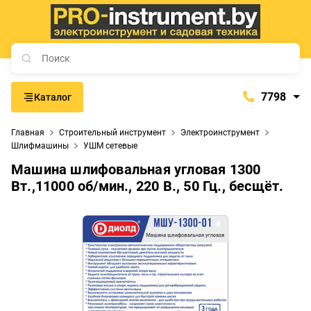
7798
Каталог
7798
Главная
Строительный инструмент
Электроинструмент
+375 (29) 657-77-98
Шлифмашины
УШМ сетевые
+375 (29) 765-57-74
Машина шлифовальная угловая 1300
proinstrument-minsk@mail.ru
Вт.,11000 об/мин., 220 В., 50 Гц., бесщёт.
с 9:00 до 21:00
Будние дни:
с 9:00 до 20:00
Выходные дни: