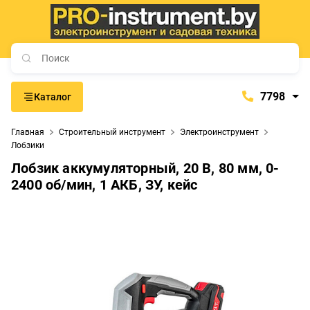
7798
Каталог
7798
Главная
Строительный инструмент
Электроинструмент
+375 (29) 657-77-98
Лобзики
+375 (29) 765-57-74
Лобзик аккумуляторный, 20 В, 80 мм, 0-
2400 об/мин, 1 АКБ, ЗУ, кейс
proinstrument-minsk@mail.ru
с 9:00 до 21:00
Будние дни:
с 9:00 до 20:00
Выходные дни: