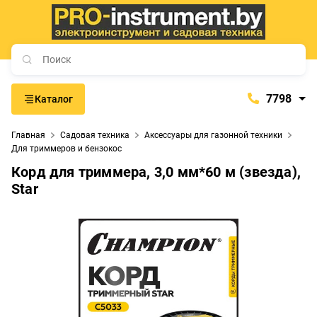
7798
Каталог
7798
Главная
Садовая техника
Аксессуары для газонной техники
+375 (29) 657-77-98
Для триммеров и бензокос
+375 (29) 765-57-74
Корд для триммера, 3,0 мм*60 м (звезда),
Star
proinstrument-minsk@mail.ru
с 9:00 до 21:00
Будние дни:
с 9:00 до 20:00
Выходные дни: