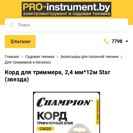
7798
Каталог
7798
Главная
Садовая техника
Аксессуары для газонной техники
+375 (29) 657-77-98
Для триммеров и бензокос
+375 (29) 765-57-74
Корд для триммера, 2,4 мм*12м Star
(звезда)
proinstrument-minsk@mail.ru
с 9:00 до 21:00
Будние дни:
с 9:00 до 20:00
Выходные дни: