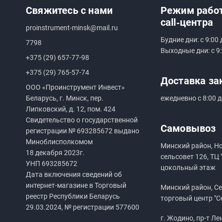
Свяжитесь с нами
Режим рабо
call‑центра
proinstrument-minsk@mail.ru
Будние дни: с 9:00 
7798
Выходные дни: с 9:
+375 (29) 657-77-98
+375 (29) 765-57-74
Доставка за
ООО «Проинструмент Инвест»
Беларусь, г. Минск, пер.
ежедневно с 8:00 д
Липковский, д. 12, пом. 424
Свидетельство о государственной
Самовывоз
регистрации №
693285672
выдано
Миноблисполкомом
Минский район, Н
18 декабря 2023г.
сельсовет 126, ТЦ 
УНП
693285672
цокольный этаж
Дата включения сведений об
интернет-магазине в Торговый
Минский район, Сен
реестр Республики Беларусь
торговый центр "С
29.03.2024, № регистрации 577600
г. Жодино, пр-т Ле