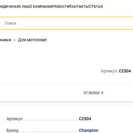
идических лиц
О компании
Новости
Контакты
Статьи
ехники
Для мотопомп
Артикул:
C2504
ОТЗЫВЫ: 0
Артикул
C2504
Бренд
Champion