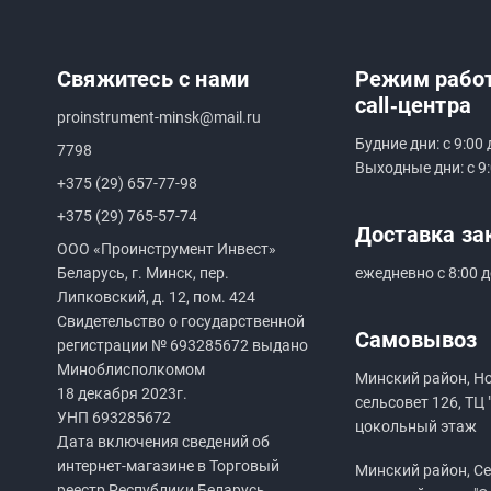
Свяжитесь с нами
Режим рабо
call‑центра
proinstrument-minsk@mail.ru
Будние дни: с 9:00 
7798
Выходные дни: с 9:
+375 (29) 657-77-98
+375 (29) 765-57-74
Доставка за
ООО «Проинструмент Инвест»
Беларусь, г. Минск, пер.
ежедневно с 8:00 д
Липковский, д. 12, пом. 424
Свидетельство о государственной
Самовывоз
регистрации №
693285672
выдано
Миноблисполкомом
Минский район, Н
18 декабря 2023г.
сельсовет 126, ТЦ 
УНП
693285672
цокольный этаж
Дата включения сведений об
интернет-магазине в Торговый
Минский район, Сен
реестр Республики Беларусь