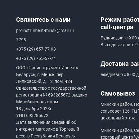
Свяжитесь с нами
Режим рабо
call‑центра
proinstrument-minsk@mail.ru
Будние дни: с 9:00 
7798
Выходные дни: с 9:
+375 (29) 657-77-98
+375 (29) 765-57-74
Доставка за
ООО «Проинструмент Инвест»
Беларусь, г. Минск, пер.
ежедневно с 8:00 д
Липковский, д. 12, пом. 424
Свидетельство о государственной
Самовывоз
регистрации №
693285672
выдано
Миноблисполкомом
Минский район, Н
18 декабря 2023г.
сельсовет 126, ТЦ 
УНП
693285672
цокольный этаж
Дата включения сведений об
интернет-магазине в Торговый
Минский район, Сен
реестр Республики Беларусь
торговый центр "С