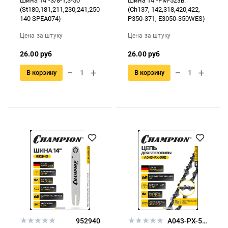
Шина 14"-3/8-1,3-50
Шина 14"-РМ-52зв.
(St180,181,211,230,241,250
(Ch137, 142,318,420,422,
140 SPEA074)
P350-371, E3050-350WES)
Цена за штуку
Цена за штуку
26.00 руб
26.00 руб
В корзину
В корзину
952940
A043-PX-56E