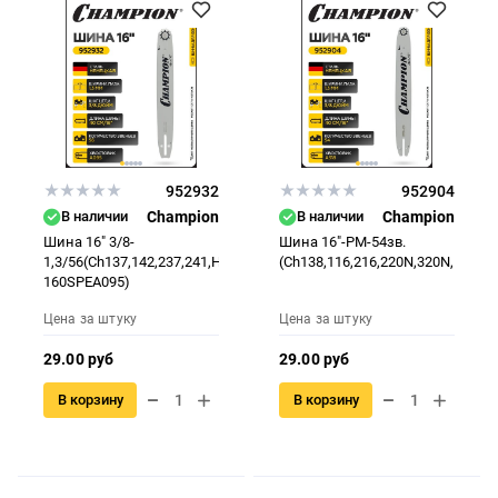
952932
952904
В наличии
Champion
В наличии
Champion
Шина 16" 3/8-
Шина 16"-РМ-54зв.
1,3/56(Ch137,142,237,241,H236.240
(Ch138,116,216,220N,320N,160SD
160SPEA095)
Цена за штуку
Цена за штуку
29.00 руб
29.00 руб
В корзину
В корзину