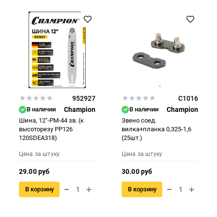
952927
C1016
В наличии
Champion
В наличии
Champion
Шина, 12"-РМ-44 зв. (к
Звено соед.
высоторезу РР126
вилка+планка 0,325-1,6
120SDEA318)
(25шт.)
Цена за штуку
Цена за штуку
29.00 руб
30.00 руб
В корзину
В корзину