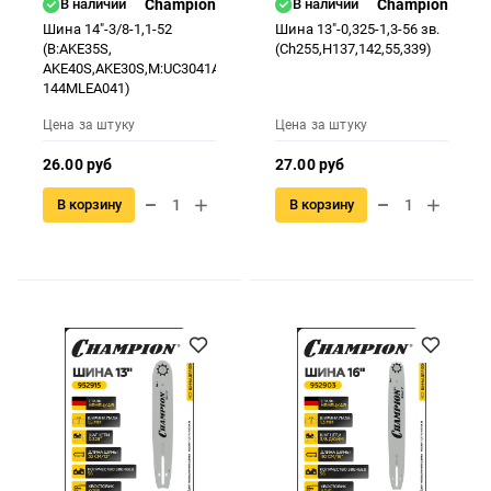
В наличии
Champion
В наличии
Champion
Шина 14"-3/8-1,1-52
Шина 13"-0,325-1,3-56 зв.
(B:AKE35S,
(Ch255,H137,142,55,339)
AKE40S,AKE30S,M:UC3041A,UC3541A,UC4041A,
144MLEA041)
Цена за штуку
Цена за штуку
26.00 руб
27.00 руб
В корзину
В корзину