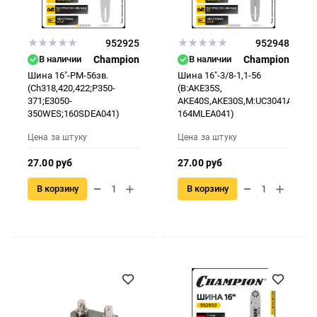
952925
952948
В наличии
Champion
В наличии
Champion
Шина 16"-РМ-56зв.
Шина 16"-3/8-1,1-56
(Сh318,420,422;Р350-
(B:AKE35S,
371;Е3050-
AKE40S,AKE30S,M:UC3041A,UC35
350WES;160SDEA041)
164MLEA041)
Цена за штуку
Цена за штуку
27.00 руб
27.00 руб
В корзину
В корзину