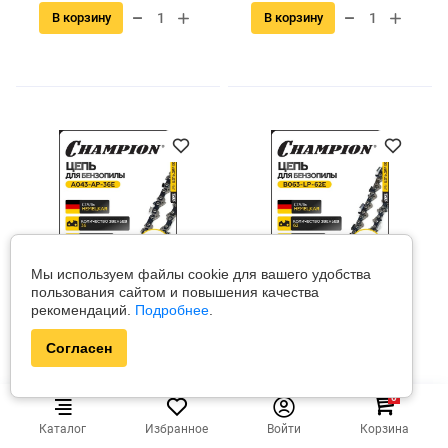
В корзину
В корзину
Мы используем файлы cookie для вашего удобства
пользования сайтом и повышения качества
A043-AP-36E
B063-LP-62E
рекомендаций.
Подробнее
.
В наличии
Champion
В наличии
Champion
Согласен
Цепь 1/4"-1,1 мм-36 (AP)
Цепь 325"-1,6 мм-62 PRO
(LP)
0
Цена за штуку
Цена за штуку
Каталог
Избранное
Войти
Корзина
32.00 руб
32.00 руб