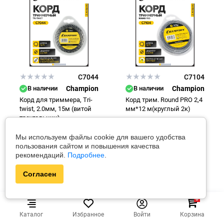
C7044
C7104
В наличии
Champion
В наличии
Champion
Корд для триммера, Tri-
Корд трим. Round PRO 2,4
twist, 2.0мм, 15м (витой
мм*12 м(круглый 2к)
треугольник)
Цена за штуку
Цена за штуку
Мы используем файлы cookie для вашего удобства
пользования сайтом и повышения качества
8.00 руб
8.00 руб
рекомендаций.
Подробнее
.
В корзину
В корзину
Согласен
0
Каталог
Избранное
Войти
Корзина