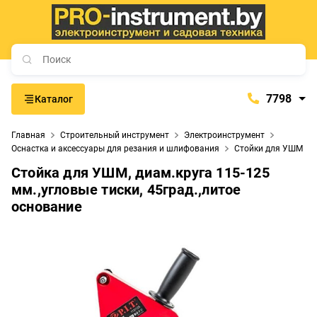
7798
Каталог
7798
Главная
Строительный инструмент
Электроинструмент
+375 (29) 657-77-98
Оснастка и аксессуары для резания и шлифования
Стойки для УШМ
+375 (29) 765-57-74
Стойка для УШМ, диам.круга 115-125
proinstrument-minsk@mail.ru
мм.,угловые тиски, 45град.,литое
основание
с 9:00 до 21:00
Будние дни:
с 9:00 до 20:00
Выходные дни: