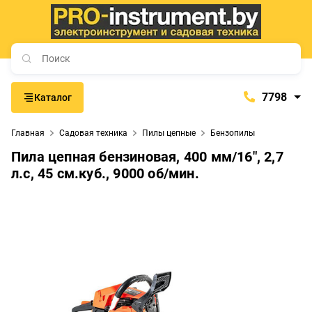
7798
Каталог
7798
Главная
Садовая техника
Пилы цепные
Бензопилы
+375 (29) 657-77-98
Пила цепная бензиновая, 400 мм/16", 2,7
+375 (29) 765-57-74
л.с, 45 см.куб., 9000 об/мин.
proinstrument-minsk@mail.ru
с 9:00 до 21:00
Будние дни:
с 9:00 до 20:00
Выходные дни: