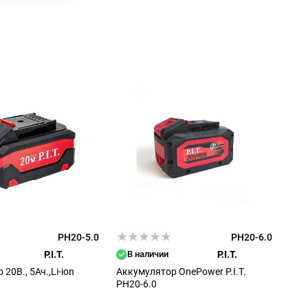
PH20-5.0
PH20-6.0
P.I.T.
В наличии
P.I.T.
20В., 5Ач.,Li-ion
Аккумулятор OnePower P.I.T.
PH20-6.0