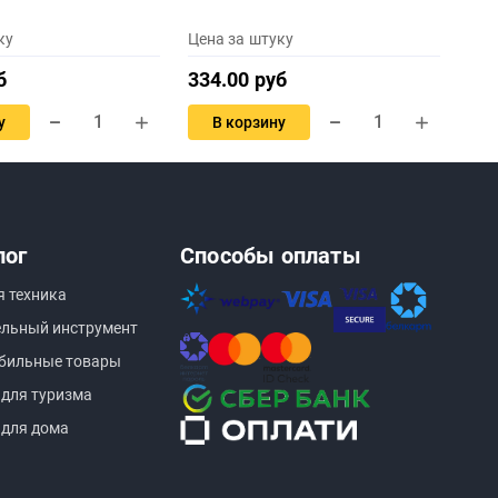
ку
Цена за штуку
б
334.00 руб
у
В корзину
лог
Способы оплаты
я техника
ельный инструмент
бильные товары
 для туризма
 для дома