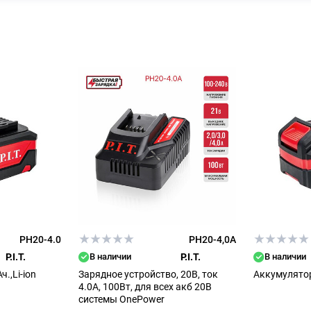
PH20-4.0
PH20-4,0A
P.I.T.
В наличии
P.I.T.
В наличии
.,Li-ion
Зарядное устройство, 20В, ток
Аккумулятор 
4.0А, 100Вт, для всех акб 20В
системы OnePower