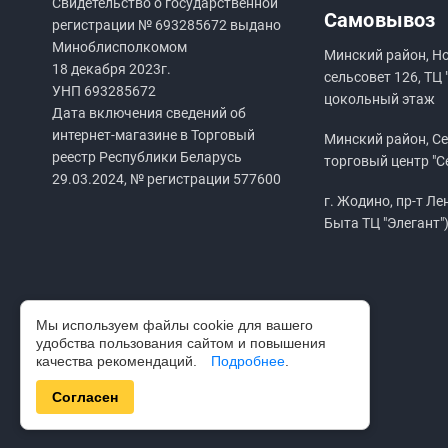
Свидетельство о государственной
Самовывоз
регистрации №
693285672
выдано
Миноблисполкомом
Минский район, Н
18 декабря 2023г.
сельсовет 126, ТЦ 
УНП
693285672
цокольный этаж
Дата включения сведений об
интернет-магазине в Торговый
Минский район, Сен
реестр Республики Беларусь
торговый центр "С
29.03.2024, № регистрации 577600
г. Жодино, пр-т Ле
Быта ТЦ "Элегант"
Мы используем файлы cookie для вашего
удобства пользования сайтом и повышения
качества рекомендаций.
Подробнее
.
Согласен