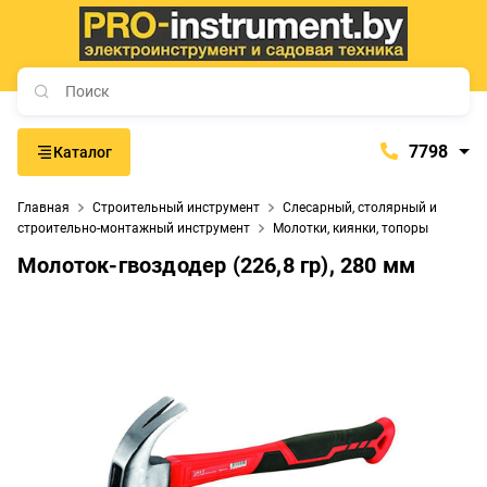
7798
Каталог
7798
Главная
Строительный инструмент
Слесарный, столярный и
+375 (29) 657-77-98
строительно-монтажный инструмент
Молотки, киянки, топоры
+375 (29) 765-57-74
Молоток-гвоздодер (226,8 гр), 280 мм
proinstrument-minsk@mail.ru
с 9:00 до 21:00
Будние дни:
с 9:00 до 20:00
Выходные дни: