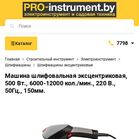
7798
Каталог
7798
Главная
Строительный инструмент
Электроинструмент
+375 (29) 657-77-98
Шлифмашины
Шлифмашины эксцентриковые
+375 (29) 765-57-74
Машина шлифовальная эксцентриковая,
proinstrument-minsk@mail.ru
500 Вт., 6000-12000 кол./мин., 220 В.,
50Гц., 150мм.
с 9:00 до 21:00
Будние дни:
с 9:00 до 20:00
Выходные дни: