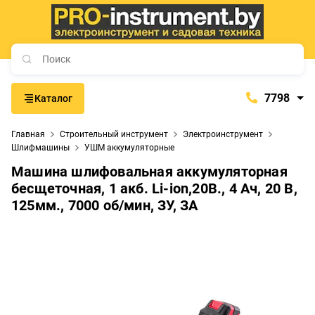
7798
Каталог
7798
Главная
Строительный инструмент
Электроинструмент
+375 (29) 657-77-98
Шлифмашины
УШМ аккумуляторные
+375 (29) 765-57-74
Машина шлифовальная аккумуляторная
proinstrument-minsk@mail.ru
бесщеточная, 1 акб. Li-ion,20В., 4 Ач, 20 В,
125мм., 7000 об/мин, ЗУ, ЗА
с 9:00 до 21:00
Будние дни:
с 9:00 до 20:00
Выходные дни: