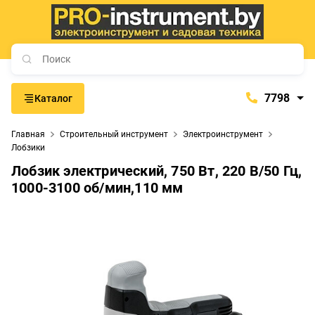
7798
Каталог
7798
Главная
Строительный инструмент
Электроинструмент
+375 (29) 657-77-98
Лобзики
+375 (29) 765-57-74
Лобзик электрический, 750 Вт, 220 В/50 Гц,
1000-3100 об/мин,110 мм
proinstrument-minsk@mail.ru
с 9:00 до 21:00
Будние дни:
с 9:00 до 20:00
Выходные дни: