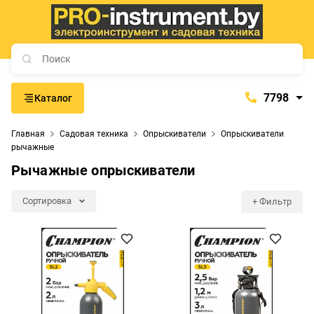
7798
Каталог
7798
Главная
Садовая техника
Опрыскиватели
Опрыскиватели
+375 (29) 657-77-98
рычажные
+375 (29) 765-57-74
Рычажные опрыскиватели
proinstrument-minsk@mail.ru
Сортировка
+ Фильтр
с 9:00 до 21:00
Будние дни:
с 9:00 до 20:00
Выходные дни: