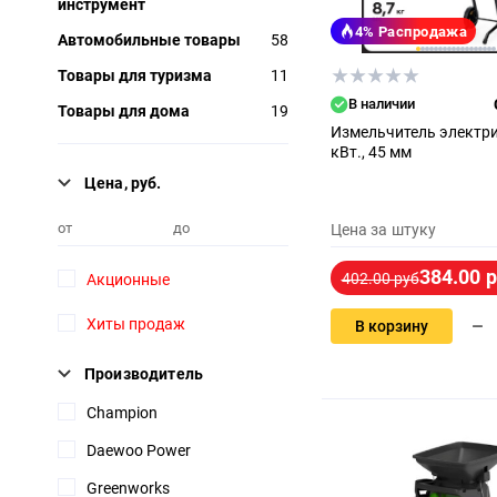
инструмент
4%
Распродажа
Автомобильные товары
58
Товары для туризма
11
В наличии
Товары для дома
19
Измельчитель электри
кВт., 45 мм
Цена, руб.
от
до
Цена за штуку
384.00 
402.00 руб
Акционные
Хиты продаж
В корзину
Производитель
Champion
Daewoo Power
Greenworks