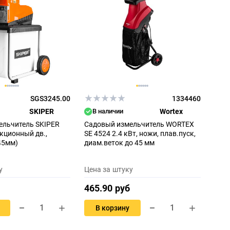
SGS3245.00
1334460
SKIPER
В наличии
Wortex
ельчитель SKIPER
Садовый измельчитель WORTEX
кционный дв.,
SE 4524 2.4 кВт, ножи, плав.пуск,
45мм)
диам.веток до 45 мм
у
Цена за штуку
465.90 руб
В корзину