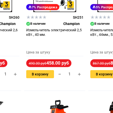
7%
Распродажа
5%
Распр
SH260
SH251
Champion
В наличии
Champion
В наличии
ческий 2,6
Измельчитель электрический 2,5
Измельчитель
кВт., 40 мм.
кВт., 44мм., 5
Цена за штуку
Цена за штук
руб
458.00 руб
8
490.00 руб
867.00 руб
В корзину
В корзину