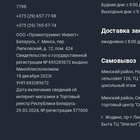
Будние дни: с 9:00 
7798
Выходные дни: с 9:
+375 (29) 657-77-98
+375 (29) 765-57-74
Доставка за
ООО «Проинструмент Инвест»
Беларусь, г. Минск, пер.
ежедневно с 8:00 д
Липковский, д. 12, пом. 424
Свидетельство о государственной
Самовывоз
регистрации №
693285672
выдано
Миноблисполкомом
Минский район, Н
18 декабря 2023г.
сельсовет 126, ТЦ 
УНП
693285672
цокольный этаж
Дата включения сведений об
интернет-магазине в Торговый
Минский район, Сен
реестр Республики Беларусь
торговый центр "С
29.03.2024, № регистрации 577600
г. Жодино, пр-т Ле
Быта ТЦ "Элегант"