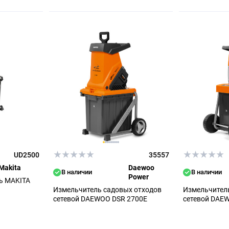
UD2500
35557
Makita
Daewoo
В наличии
В наличии
Power
ь MAKITA
Измельчитель садовых отходов
Измельчител
сетевой DAEWOO DSR 2700E
сетевой DAE