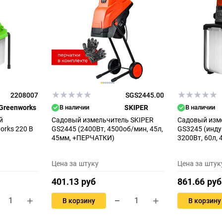
2208007
SGS2445.00
Greenworks
В наличии
SKIPER
В наличии
й
Садовый измельчитель SKIPER
Садовый изм
orks 220 В
GS2445 (2400Вт, 4500об/мин, 45л,
GS3245 (инду
45мм, +ПЕРЧАТКИ)
3200Вт, 60л, 
Цена за штуку
Цена за штук
401.13 руб
861.66 руб
В корзину
В корзину