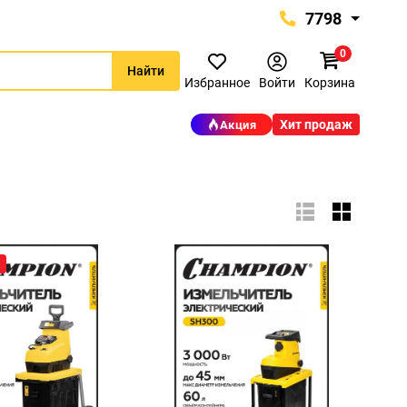
7798
0
7798
Найти
+375 (29) 657-77-98
Избранное
Войти
Корзина
+375 (29) 765-57-74
Хит продаж
Акция
proinstrument-minsk@mail.ru
с 9:00 до 21:00
Будние дни:
с 9:00 до 20:00
Выходные дни:
ж