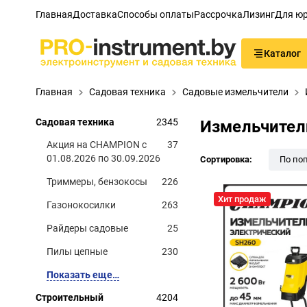
Главная
Доставка
Способы оплаты
Рассрочка
Лизинг
Для юр
Каталог
Главная
Садовая техника
Садовые измельчители
Садовая техника
2345
Измельчител
Акция на CHAMPION с
37
01.08.2026 по 30.09.2026
Сортировка:
По по
Триммеры, бензокосы
226
Хит продаж
Газонокосилки
263
Райдеры садовые
25
Пилы цепные
230
Показать еще…
Строительный
4204